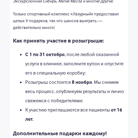
Экскурсионная Сибирь, Магия Масла и многие другие.
Новости
Только спортивный комплекс «Лазурный» предоставил
Акции
целых 9 подарков, так что шансов выиграть —
действительно много!
Как принять участие в розыгрыше:
Единый call-центр
С 1 по 31 октября
, после любой оказанной
8 (3842) 901-800
услуги в клинике, заполните купон и опустите
Почта
его в специальную коробку;
Розыгрыш состоится
8 ноября
. Мы снимем
call_centr_2020@mail.ru
весь процесс, опубликуем результаты и лично
ЗАПИСАТЬСЯ НА ПРИЁМ
АДРЕСА И ВРЕМЯ РАБОТЫ
свяжемся с победителями;
К участию приглашаются все пациенты
от 16
лет.
Дополнительные подарки каждому!