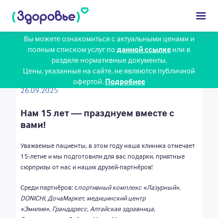
Вы можете ознакомиться с актуальными ценами и
полным списком услуг по
данной ссылке
или в
разделе нормативные документы.
Взрослым
Цены, указанные на сайте, не являются публичной
офертой.
Подробнее
Детям
26.09.2025
Диагностика
Нам 15 лет — празднуем вместе с
вами!
Сотрудники
Уважаемые пациенты, в этом году наша клиника отмечает
Цены
15-летие и мы подготовили для вас подарки, приятные
сюрпризы от нас и наших друзей-партнёров!
Клиника
Среди партнёров: с
портивный комплекс «Лазурный»,
DONICHI, ДочаМаркет, медицинский центр
Пациенту
«Эмилия», Гранддресс, Алтайская здравница,