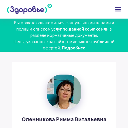
Вы можете ознакомиться с актуальными ценами и
полным списком услуг по
данной ссылке
или в
разделе нормативные документы.
Взрослым
Цены, указанные на сайте, не являются публичной
офертой.
Подробнее
Детям
Диагностика
Сотрудники
Цены
Клиника
Пациенту
Оленникова Римма Витальевна