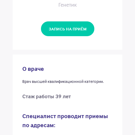
Новости
Генетик
Акции
ЗАПИСЬ НА ПРИЁМ
Единый call-центр
8 (3842) 901-800
О враче
Почта
call_centr_2020@mail.ru
Врач высшей квалификационной категории.
Стаж работы 39 лет
ЗАПИСАТЬСЯ НА ПРИЁМ
АДРЕСА И ВРЕМЯ РАБОТЫ
Специалист проводит приемы
по адресам: