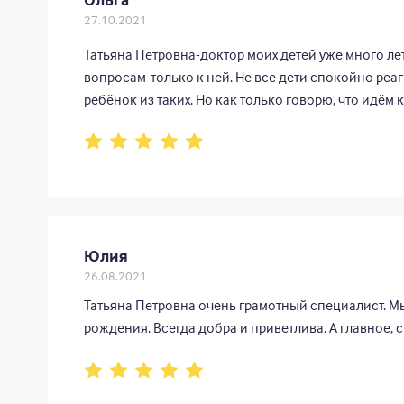
27.10.2021
Татьяна Петровна-доктор моих детей уже много ле
вопросам-только к ней. Не все дети спокойно реаг
ребёнок из таких. Но как только говорю, что идём 
рассеиваются, считает ее «своим доктором». Толь
Отличный доктор и человек! Спасибо Вам за труд.
Юлия
26.08.2021
Татьяна Петровна очень грамотный специалист. М
рождения. Всегда добра и приветлива. А главное, 