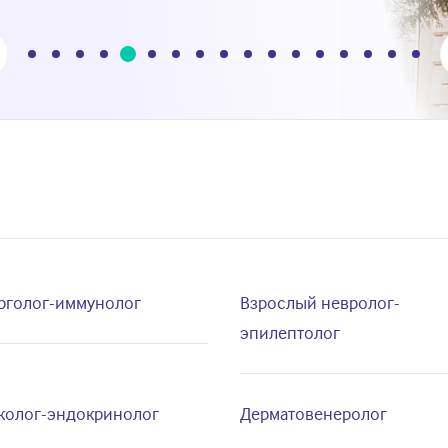
5
1
2
3
4
6
7
8
9
10
11
12
13
14
15
16
17
рголог-иммунолог
Взрослый невролог-
эпилептолог
колог-эндокринолог
Дерматовенеролог