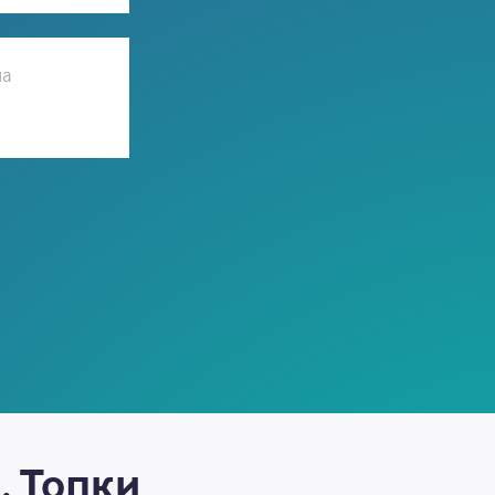
ма
, Топки