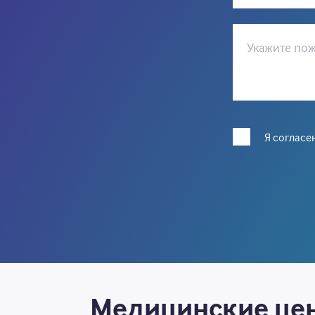
Укажите пож
Я согласе
Медицинские цен