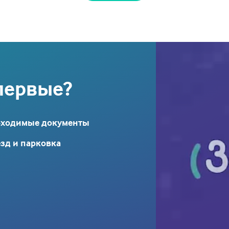
первые?
бходимые документы
зд и парковка