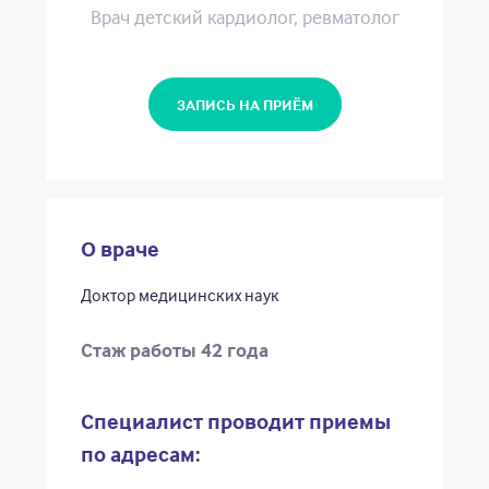
Новости
Врач детский кардиолог, ревматолог
Акции
ЗАПИСЬ НА ПРИЁМ
Единый call-центр
8 (3842) 901-800
О враче
Почта
call_centr_2020@mail.ru
Доктор медицинских наук
Стаж работы 42 года
ЗАПИСАТЬСЯ НА ПРИЁМ
АДРЕСА И ВРЕМЯ РАБОТЫ
Специалист проводит приемы
по адресам: