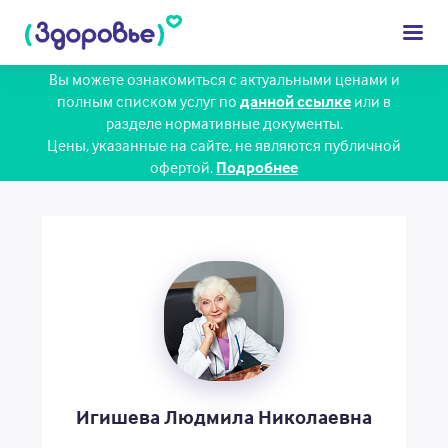
Вы можете ознакомиться с актуальными ценами и
полным списком услуг по
данной ссылке
или в
разделе нормативные документы.
Взрослым
Цены, указанные на сайте, не являются публичной
офертой.
Подробнее
Детям
Диагностика
Сотрудники
Цены
Клиника
Пациенту
Игишева Людмила Николаевна