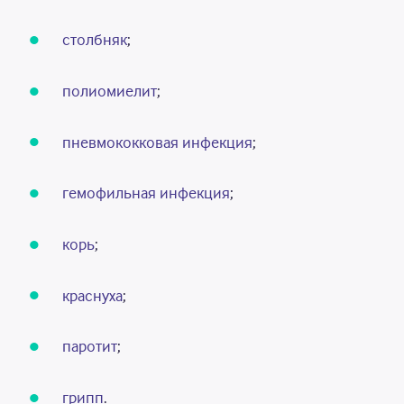
столбняк
;
полиомиелит
;
пневмококковая инфекция
;
гемофильная инфекция
;
корь
;
краснуха
;
паротит
;
грипп
.