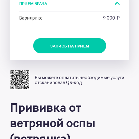
Новости
ПРИЕМ ВРАЧА
Акции
Варилрикс
9 000
Р
ЗАПИСЬ НА ПРИЁМ
Единый call-центр
8 (3842) 901-800
Почта
Вы можете оплатить необходимые услуги
отсканировав QR-код
call_centr_2020@mail.ru
ЗАПИСАТЬСЯ НА ПРИЁМ
АДРЕСА И ВРЕМЯ РАБОТЫ
Прививка от
ветряной оспы
(ветрянка)