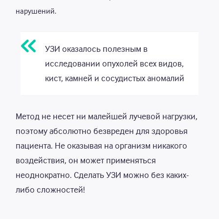
УЗИ молочных желёз (грудных желёз
2 000
Р
нарушений.
у мужчин)
УЗИ плода во 2 и 3 триместрах
Р
УЗИ оказалось полезным в
исследовании опухолей всех видов,
УЗИ женских половых органов:
2 100
Р
матки, придатков, параметрия с 14
кист, камней и сосудистых аномалий
лет (трансвагинально,
трансабдоминально в т.ч на ранних
сроках беременности до 7 недель)
Метод не несет ни малейшей лучевой нагрузки,
поэтому абсолютно безвреден для здоровья
УЗИ органов малого таза (матки,
1 900
Р
яичников) до 14 лет
пациента. Не оказывая на организм никакого
воздействия, он может применяться
УЗИ предстательной железы
2 700
Р
(трансабдоминально) с
неоднократно. Сделать УЗИ можно без каких-
определением остаточного объёма
либо сложностей!
мочи
УЗИ предстательной железы
2 100
Р