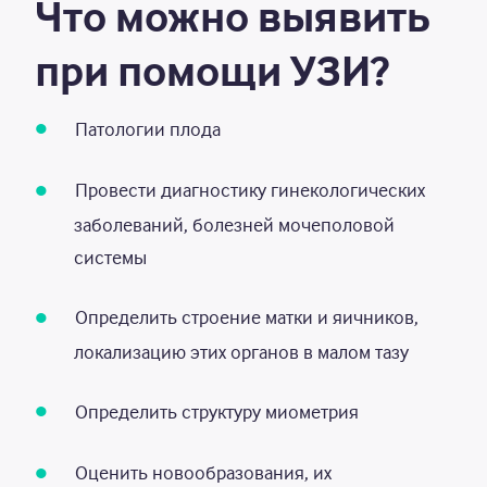
Что можно выявить
(трансректально)
при помощи УЗИ?
УЗИ органов мошонки
2 000
Р
УЗИ мочевого пузыря с
1 400
Р
Патологии плода
определением остаточного объема
мочи
Провести диагностику гинекологических
УЗИ почек и надпочечников
1 900
Р
заболеваний, болезней мочеполовой
системы
УЗИ забрюшинного пространства
1 600
Р
Определить строение матки и яичников,
УЗИ брюшного сегмента пищевода,
1 200
Р
желудка до 18 лет
локализацию этих органов в малом тазу
УЗИ печени до 18 лет
1 000
Р
Определить структуру миометрия
УЗИ желчного пузыря с
2 900
Р
исследованием функции после 18
Оценить новообразования, их