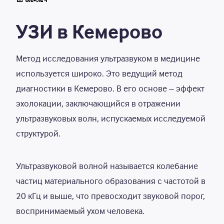
артерий, кандидат медицинских наук
после 18
УЗИ в Кемерово
ЦДС и УЗИ вен нижних конечностей,
2 000
Р
К.М.Н
Метод исследования ультразвуком в медицине
используется широко. Это ведущий метод
ЦДС и УЗИ вен верхних конечностей,
2 000
Р
диагностики в Кемерово. В его основе – эффект
кандидат медицинских наук
эхолокации, заключающийся в отражении
ЦДС и УЗИ артерий нижних
2 000
Р
ультразвуковых волн, испускаемых исследуемой
конечностей, кандидат медицинских
наук
структурой.
ЦДС и УЗИ артерий верхних
2 000
Р
конечностей, К.М.Н
Ультразвуковой волной называется колебание
частиц материального образования с частотой в
УЗИ сердца и магистральных артерий
2 300
Р
20 кГц и выше, что превосходит звуковой порог,
(ЭХО-КГ с ЦДС) до 18 лет, кандидат
медицинских наук
воспринимаемый ухом человека.