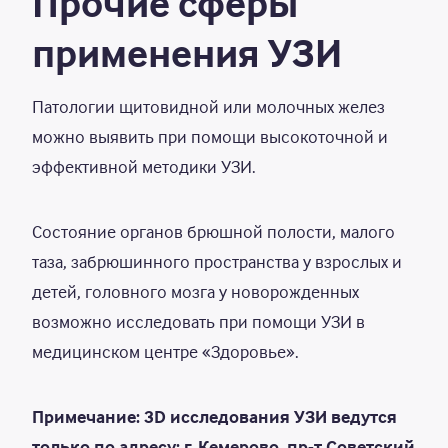
Прочие сферы
УЗИ предстательной железы
2 700
Р
(трансректально) с определением
применения УЗИ
остаточного объема мочи
УЗИ скрининг для новорожденных
7 000
Р
Патологии щитовидной или молочных желез
(УЗИ головного мозга + УЗИ шейного
можно выявить при помощи высокоточной и
отдела позвоночника + УЗИ почек +
УЗИ ОБП + УЗИ тазобедренных
эффективной методики УЗИ.
суставов)
УЗИ сердца и магистральных артерий
2 000
Р
Состояние органов брюшной полости, малого
(ЭХО-КГ с ЦДС) до 18 лет
таза, забрюшинного пространства у взрослых и
детей, головного мозга у новорожденных
ЦДС и УЗИ артерий верхних
1 800
Р
конечностей
возможно исследовать при помощи УЗИ в
медицинском центре «Здоровье».
ЦДС и УЗИ артерий нижних
1 800
Р
конечностей
Примечание: 3D исследования УЗИ ведутся
ЦДС и УЗИ вен верхних конечностей
1 800
Р
только по адресу: г. Кемерово, пр-т Советский