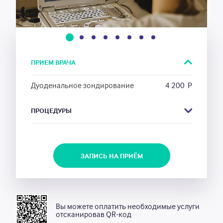
Новости
Акции
1
2
3
4
5
6
7
8
ПРИЕМ ВРАЧА
Единый call-центр
Дуоденальное зондирование
4 200
Р
8 (3842) 901-800
ПРОЦЕДУРЫ
Почта
УЗИ сосудов портальной
1 300
Р
call_centr_2020@mail.ru
гипертензии
ЗАПИСЬ НА ПРИЁМ
ЗАПИСАТЬСЯ НА ПРИЁМ
АДРЕСА И ВРЕМЯ РАБОТЫ
УЗИ брюшного отдела аорты
1 300
Р
УЗИ шейного отдела позвоночника
1 400
Р
до 18 лет
Вы можете оплатить необходимые услуги
отсканировав QR-код
ЦДС и УЗИ экстракраниальных
2 000
Р