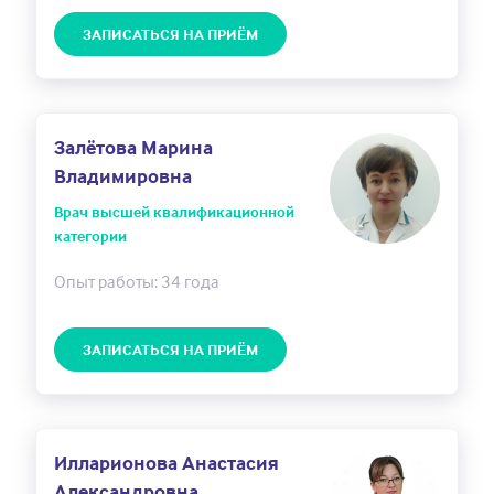
УЗИ сердца и магистральных артерий
2 100
Р
ЗАПИСАТЬСЯ НА ПРИЁМ
(ЭХО-КГ с ЦДС) после 18 лет
УЗИ сердца и магистральных артерий
2 300
Р
(ЭХО-КГ с ЦДС) после 18 лет,
Залётова Марина
кандидат медицинских наук
Владимировна
Врач высшей квалификационной
категории
Опыт работы: 34 года
ЗАПИСАТЬСЯ НА ПРИЁМ
Илларионова Анастасия
Александровна