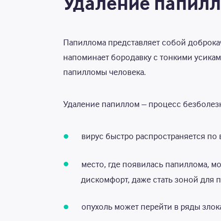
Удаление папилл
Папиллома представляет собой доброкач
напоминает бородавку с тонкими усикам
папилломы человека.
Удаление папиллом – процесс безболезн
вирус быстро распространяется по 
место, где появилась папиллома, м
дискомфорт, даже стать зоной для
опухоль может перейти в ряды зло