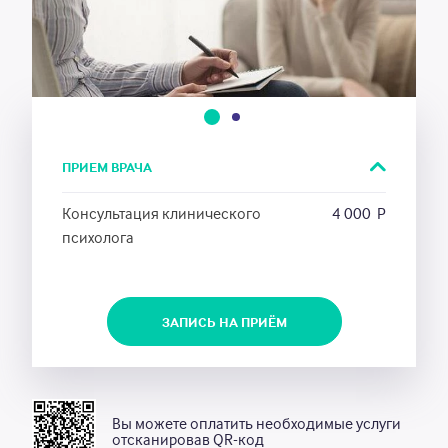
Новости
Акции
1
2
ПРИЕМ ВРАЧА
Единый call-центр
8 (3842) 901-800
Консультация клинического
4 000
Р
Почта
психолога
call_centr_2020@mail.ru
ЗАПИСАТЬСЯ НА ПРИЁМ
АДРЕСА И ВРЕМЯ РАБОТЫ
ЗАПИСЬ НА ПРИЁМ
Вы можете оплатить необходимые услуги
отсканировав QR-код